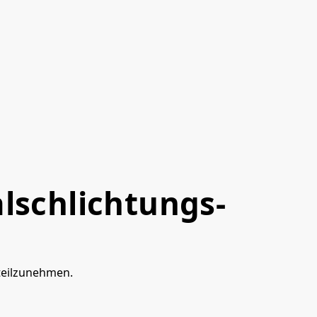
l­schlichtungs­
 teilzunehmen.