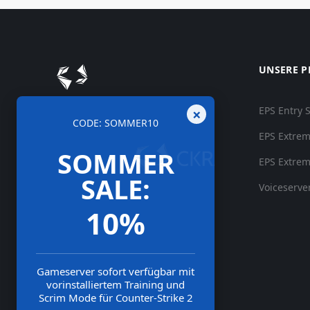
UNSERE 
×
EPS Entry 
CODE: SOMMER10
EPS Extrem
SOMMER
EPS Extrem
SALE:
Voiceserve
10%
Gameserver sofort verfügbar mit
vorinstalliertem Training und
Scrim Mode für Counter-Strike 2