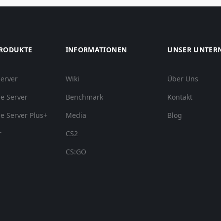
PRODUKTE
INFORMATIONEN
UNSER UNTER
Server
Wiki
Über Uns
e Server
Benchmark
Kontakt
e Server Plus+
Media
Blog
r
CS2
CS:GO